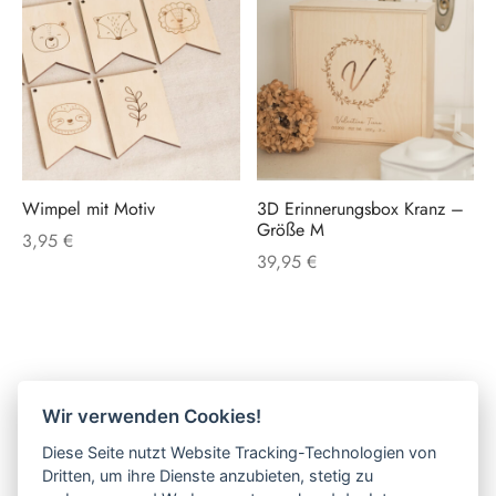
werden
werden
Dieses
Produkt
weist
mehrere
Varianten
auf.
Wimpel mit Motiv
3D Erinnerungsbox Kranz –
Die
Größe M
3,95
€
Optionen
39,95
€
können
auf
der
Produktse
gewählt
Wir verwenden Cookies!
werden
Diese Seite nutzt Website Tracking-Technologien von
Dritten, um ihre Dienste anzubieten, stetig zu