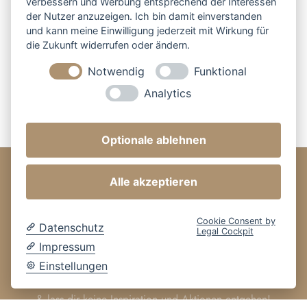
verbessern und Werbung entsprechend der Interessen
1
2
3
Next →
der Nutzer anzuzeigen. Ich bin damit einverstanden
und kann meine Einwilligung jederzeit mit Wirkung für
die Zukunft widerrufen oder ändern.
Notwendig
Funktional
Analytics
Optionale ablehnen
Alle akzeptieren
BESTELLUNG
Cookie Consent by
Datenschutz
ÜBER UNS
Legal Cockpit
Impressum
Einstellungen
FOLGE UNS
& lass dir keine Inspiration und Aktionen entgehen!