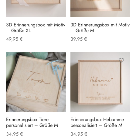
mehrere
mehrere
Varianten
Varianten
en & Deko
auf.
auf.
3D Erinnerungsbox mit Motiv
3D Erinnerungsbox mit Motiv
Die
Die
en & Sortieren
– Größe XL
– Größe M
Optionen
Optionen
49,95
€
39,95
€
können
können
auf
auf
der
der
Produktseite
Produktse
Dieses
gewählt
gewählt
Produkt
werden
werden
weist
mehrere
Varianten
auf.
Erinnerungsbox Tiere
Erinnerungsbox Hebamme
Die
personalisiert – Größe M
personalisiert – Größe M
Optionen
34,95
€
34,95
€