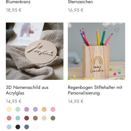
Blumenkranz
Sternzeichen
18,95
€
16,95
€
Dieses
Dieses
Produkt
Produkt
weist
weist
mehrere
mehrere
Varianten
Varianten
auf.
auf.
3D Namensschild aus
Regenbogen Stiftehalter mit
Die
Die
Acrylglas
Personalisierung
Optionen
Optionen
14,95
€
14,95
€
können
können
auf
auf
der
der
Produktseite
Produktse