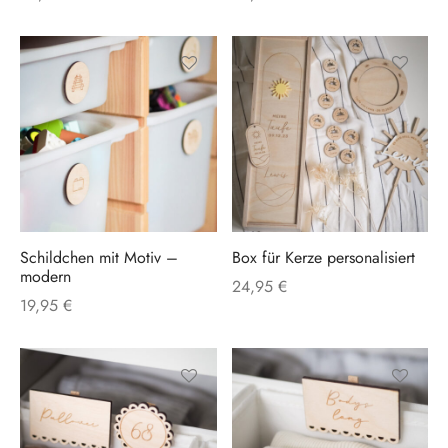
können
auf
der
Produktseite
gewählt
werden
Schildchen mit Motiv –
Box für Kerze personalisiert
modern
24,95
€
19,95
€
Dieses
Dieses
Produkt
Produkt