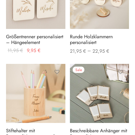
weist
mehrere
Varianten
auf.
Größentrenner personalisiert
Runde Holzklammern
Die
– Hängeelement
personalisiert
Optionen
Ursprünglicher
Aktueller
11,95
€
9,95
€
–
21,95
€
22,95
€
können
Preis war:
Preis ist:
auf
11,95 €
9,95 €.
Sale
der
Produktse
gewählt
werden
Stiftehalter mit
Beschreibbare Anhänger mit