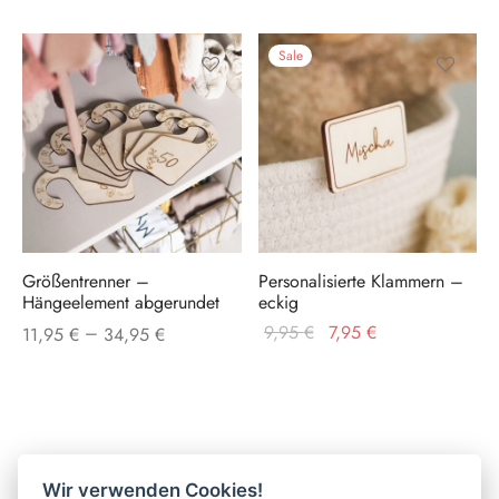
gewählt
gewählt
werden
werden
Sale
Dieses
Produkt
weist
mehrere
Varianten
auf.
Größentrenner –
Personalisierte Klammern –
Die
Hängeelement abgerundet
eckig
Optionen
Ursprünglicher
Aktueller
–
9,95
€
7,95
€
11,95
€
34,95
€
können
Preis war:
Preis ist:
auf
9,95 €
7,95 €.
der
Produktseite
gewählt
Wir verwenden Cookies!