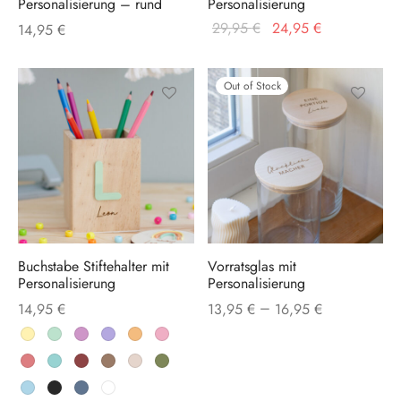
Personalisierung – rund
Personalisierung
Ursprünglicher
Aktueller
29,95
€
24,95
€
14,95
€
Preis war:
Preis ist:
29,95 €
24,95 €.
Out of Stock
Dieses
Dieses
Produkt
Produkt
weist
weist
mehrere
mehrere
Varianten
Varianten
auf.
auf.
Buchstabe Stiftehalter mit
Vorratsglas mit
Die
Die
Personalisierung
Personalisierung
Optionen
Optionen
–
14,95
€
13,95
€
16,95
€
können
können
auf
auf
der
der
Produktseite
Produktse