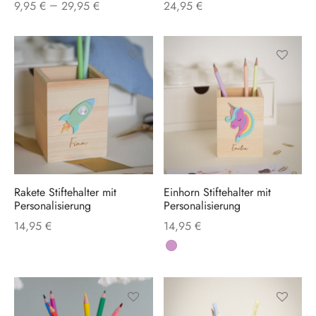
–
9,95
€
29,95
€
24,95
€
können
können
auf
auf
der
der
Produktseite
Produktse
Dieses
gewählt
gewählt
Produkt
werden
werden
weist
mehrere
Varianten
auf.
Rakete Stiftehalter mit
Einhorn Stiftehalter mit
Die
Personalisierung
Personalisierung
Optionen
14,95
€
14,95
€
können
auf
der
Produktse
gewählt