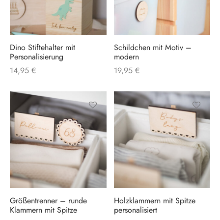
en & Deko
en & Sortieren
Dino Stiftehalter mit
Schildchen mit Motiv –
Personalisierung
modern
14,95
€
19,95
€
Dieses
Dieses
Produkt
Produkt
weist
weist
mehrere
mehrere
Varianten
Varianten
auf.
auf.
Größentrenner – runde
Holzklammern mit Spitze
Die
Die
Klammern mit Spitze
personalisiert
Optionen
Optionen