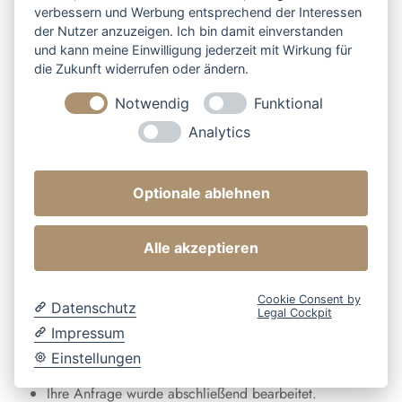
verbessern und Werbung entsprechend der Interessen
Webseite eine Nachricht zukommen lassen.
der Nutzer anzuzeigen. Ich bin damit einverstanden
und kann meine Einwilligung jederzeit mit Wirkung für
Wie verarbeiten wir Ihre Daten?
die Zukunft widerrufen oder ändern.
Notwendig
Funktional
Wir speichern Ihre Nachricht und die Angaben aus dem
Analytics
Formular, um Ihre Anfrage inklusive Anschlussfragen
bearbeiten zu können. Das betrifft auch die angegebenen
Optionale ablehnen
Kontaktdaten. Ohne Ihre Einwilligung geben wir die Daten
nicht an andere Personen weiter.
Alle akzeptieren
Wie lange speichern wir Ihre Daten?
Cookie Consent by
Datenschutz
Legal Cockpit
Wir löschen Ihre Daten, sobald einer der folgenden Punkte
Impressum
eintritt:
Einstellungen
Ihre Anfrage wurde abschließend bearbeitet.